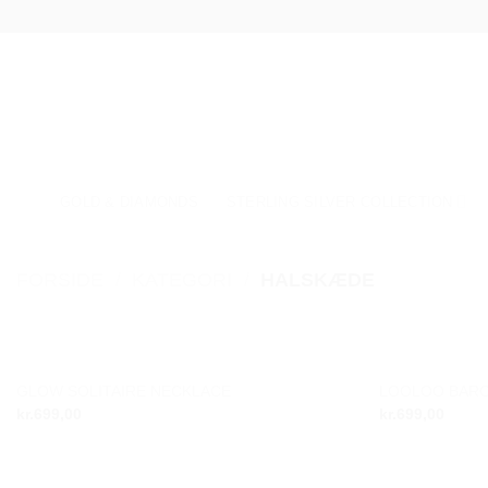
Fortsæt
til
indhold
GOLD & DIAMONDS
STERLING SILVER COLLECTION
FORSIDE
/
KATEGORI
/
HALSKÆDE
GLOW SOLITAIRE NECKLACE
LOOLOO BAR
Add to
kr.
699,00
kr.
699,00
wishlist