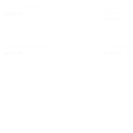
IKKE PÅ LAGER
LOOLOO MOTH
LOOLOO MOTHER OF PEARL ANGEL
Add to
NECKLACE
kr.
699,00
wishlist
kr.
699,00
OM CRYSTAL NECKLACE
POLARIS NEC
Add to
kr.
699,00
kr.
799,00
wishlist
KONTAKT
HANDELSBETINGE