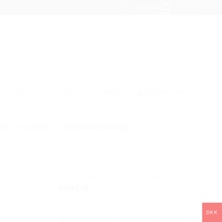
kr.
0,00
0
ABOUT US
QOO QOO CANDLES
f 17 resultater
IKKE PÅ LAGER
LOOLOO MOONSTONE NECKLACE
Add to
Add to
kr.
699,00
wishlist
wishlist
DKK