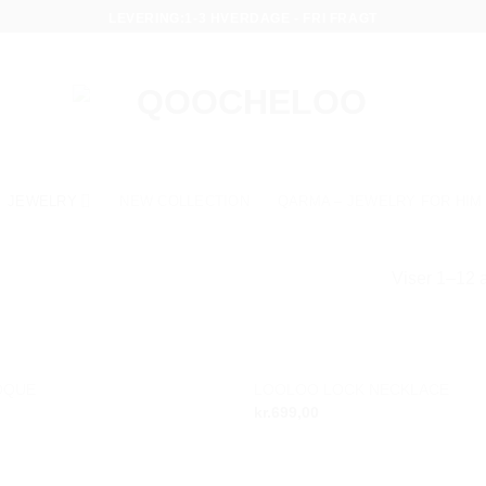
LEVERING:1-3 HVERDAGE - FRI FRAGT
JEWELRY
NEW COLLECTION
QARMA – JEWELRY FOR HIM
Viser 1–12 a
OQUE
LOOLOO LOCK NECKLACE
Add to
kr.
699,00
wishlist