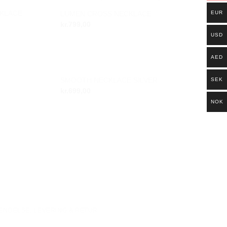
CKLACE
EUR
LUMEN CROSS NECKLACE
Add to
Add to
kr.
799,00
wishlist
wishlist
USD
AED
SMOOTH NECKLACE SILVER
SEK
Add to
Add to
kr.
699,00
wishlist
wishlist
NOK
ENDELSE, LEVERING & RETUR