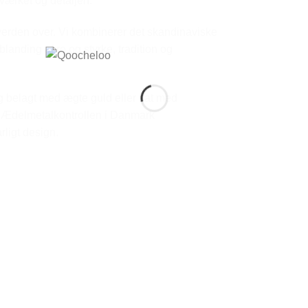
værket og detaljen.
r verden over. Vi kombinerer det skandinaviske
blanding af ro og styrke, tradition og
og belagt med ægte guld eller sat med
af Ædelmetalkontrollen i Danmark
rligt design.