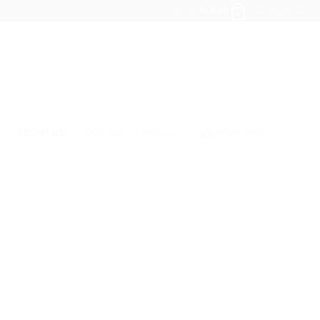
kr.
0,00
0
ABOUT US
QOO QOO CANDLES