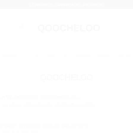
LEVERING:1-3 HVERDAGE - FRI FRAGT
JEWELRY
NEW COLLECTION
QARMA – JEWELRY FOR HIM
QOOCHELOO
n forkærlighed for det kompromisløse.
e og bæres af kvinder, der værdsætter æstetik
g tilføjer smykkerne den kant, der gør dem