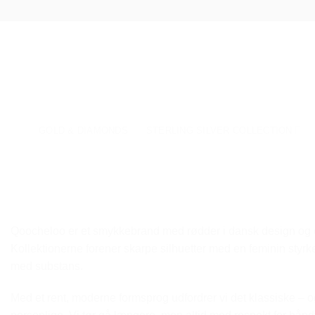
Fortsæt
til
indhold
GOLD & DIAMONDS
STERLING SILVER COLLECTION
Qoocheloo er et smykkebrand med rødder i dansk design og e
Kollektionerne forener skarpe silhuetter med en feminin styrk
med substans.
Med et rent, moderne formsprog udfordrer vi det klassiske – o