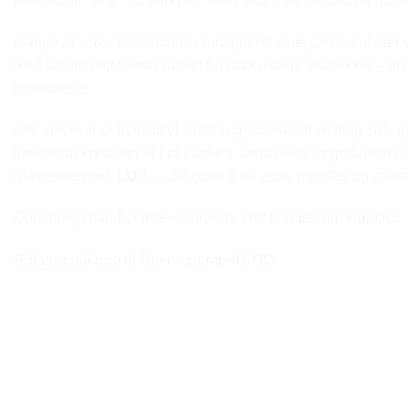
personlige. Vi tør gå længere, men altid med respekt for hånd
Mange af vores kollektioner er inspireret af rejser og kulture
med detaljer og former hentet fra især østlige æstetikker – en 
nyskabelse.
Alle smykker er fremstillet i 100 % genanvendt sterling sølv 
funklende krystaller af høj klarhed. Qoocheloo er godkendt 
(navnestempel:
LOO
) – din garanti for ægte metaller og ansva
Qoocheloo handler ikke om trends. Det handler om karakter.
Ædelmetalkontrol Navnestempel LOO