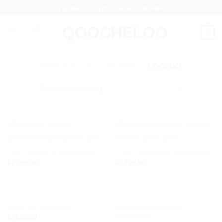
Fortsæt
LEVERING:1-3 HVERDAGE - FRI FRAGT
til
indhold
0
FORSIDE
/
KOLLEKTION
/
LOOLOO
Add to
Add to
wishlist
wishlist
LOO LOO DUAL EARRINGS
LOO LOO PEARL EARRINGS
kr.
799,00
kr.
799,00
LOOLOO BAROQUE
LOOLOO BAROQUE
Add to
Add to
EARRINGS
kr.
699,00
wishlist
wishlist