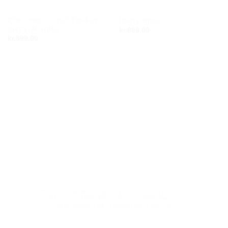
QOOCHELOO BUTTERFLY
UNITE RING
Add to
Add to
CRYSTAL RING
kr.
899,00
wishlist
wishlist
kr.
899,00
KONTAKT
HANDELSBETINGELSER
Q GIFT BOX
SMYKKE STANDARD
PLEJE ANBEFALING
FORSENDELSE, LEVERING & RETUR