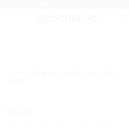
Fortsæt
LEVERING:1-3 HVERDAGE - FRI FRAGT
til
indhold
0
FORSIDE
/
KATEGORI
/
RINGE
GLOW CUSHION CUT CRYSTAL RING –
LARGE
899,00
kr.
Forkæl dig selv med vores Glow-kollektion, inspireret af