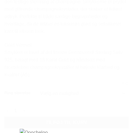
den festlige stemning af champagne. Smykkerne er prydet
med glitrende champagnekrystaller, der skaber et tidløst
udtryk. Perfekte til både særlige begivenheder og
hverdage, da de tilføjer en luksuriøs glød og sofistikeret
kant til ethvert look.
Gold Vermeil
Smykket er lavet af det fineste Genanvendt Sterling Sølv
925, belagt med 18 Karat Guld og håndsæt med
facetslebne champagnekrystaller af højeste klarhed og
kvalitet (A5).
RYD
Ring størrelse
GLOW CUSHION CUT CRYSTAL RING - LARGE antal
TILFØJ TIL KURV