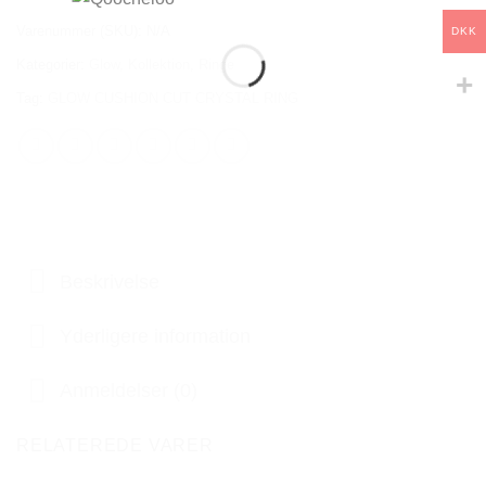
Varenummer (SKU):
N/A
DKK
Kategorier:
Glow
,
Kollektion
,
Ringe
Tag:
GLOW CUSHION CUT CRYSTAL RING
Beskrivelse
Yderligere information
Anmeldelser (0)
RELATEREDE VARER