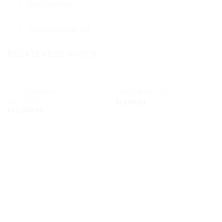
Beskrivelse
Anmeldelser (0)
RELATEREDE VARER
ILLUMINATE HOOP
UNITE EAR CUFF
Add to
Add to
EARRINGS
kr.
699,00
wishlist
wishlist
kr.
1.099,00