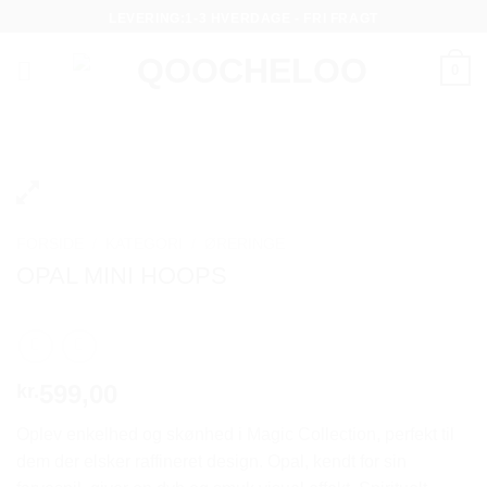
Fortsæt
LEVERING:1-3 HVERDAGE - FRI FRAGT
til
indhold
0
FORSIDE
/
KATEGORI
/
ØRERINGE
OPAL MINI HOOPS
599,00
kr.
Oplev enkelhed og skønhed i Magic Collection, perfekt til
dem der elsker raffineret design. Opal, kendt for sin