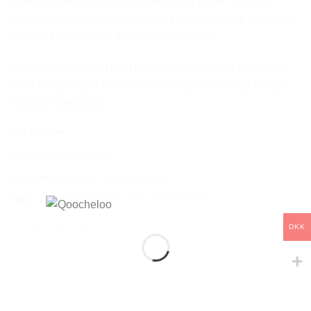
farvespil, giver en dyb og smuk visuel effekt. Spirituelt
symboliserer opal håb, renhed og kærlighed, og menes at
fremme kreativitet og inspirerende tanker.
Smykkerne er skabt med minimalistisk design i tankerne,
lavet af ægte opal krystaller, Sterling Sølv 925 og belagt
med 18 Karat Guld.
Ikke på lager
Varenummer (SKU):
Q71
Kategorier:
Kollektion
,
Magic
,
Øreringe
Tags:
OPAL MINI BØJLER
,
OPAL MINI HOOPS
DKK