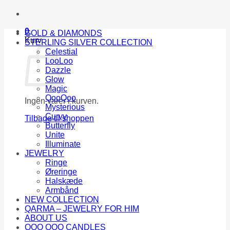
0
GOLD & DIAMONDS
Kurv
STERLING SILVER COLLECTION
Celestial
LooLoo
Dazzle
Glow
Magic
QooQoo
Ingen varer i kurven.
Mysterious
Curvy
Tilbage til shoppen
Butterfly
Unite
Illuminate
JEWELRY
Ringe
Øreringe
Halskæde
Armbånd
NEW COLLECTION
QARMA – JEWELRY FOR HIM
ABOUT US
QOO QOO CANDLES