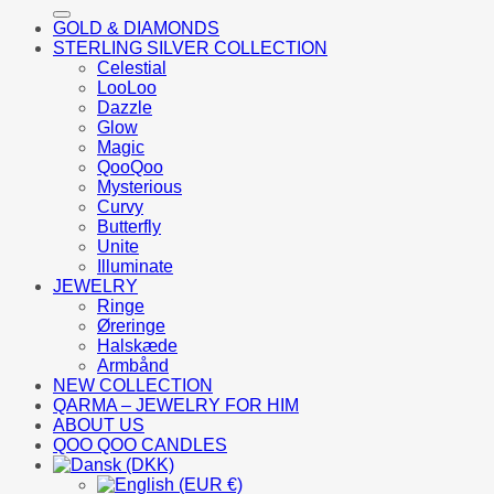
efter:
GOLD & DIAMONDS
STERLING SILVER COLLECTION
Celestial
LooLoo
Dazzle
Glow
Magic
QooQoo
Mysterious
Curvy
Butterfly
Unite
Illuminate
JEWELRY
Ringe
Øreringe
Halskæde
Armbånd
NEW COLLECTION
QARMA – JEWELRY FOR HIM
ABOUT US
QOO QOO CANDLES