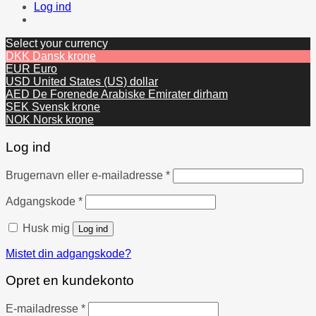
Log ind
Select your currency
DKK
Dansk krone
EUR
Euro
USD
United States (US) dollar
AED
De Forenede Arabiske Emirater dirham
SEK
Svensk krone
NOK
Norsk krone
Log ind
Påkrævet
Brugernavn eller e-mailadresse
*
Påkrævet
Adgangskode
*
Husk mig
Log ind
Mistet din adgangskode?
Opret en kundekonto
Påkrævet
E-mailadresse
*