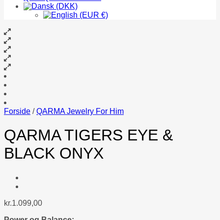
Forside
/
QARMA Jewelry For Him
QARMA TIGERS EYE &
BLACK ONYX
kr.
1.099,00
Power og Balance: