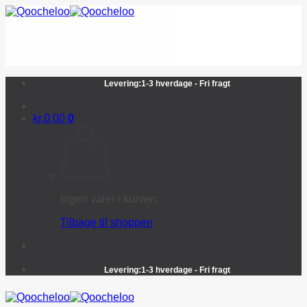
Fortsæt
til
indhold
Levering:1-3 hverdage - Fri fragt
kr.
0,00
0
Ingen varer i kurven.
Tilbage til shoppen
Levering:1-3 hverdage - Fri fragt