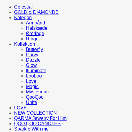
Celestial
GOLD & DIAMONDS
Kategori
Armbånd
Halskæde
Øreringe
Ringe
Kollektion
Butterfly
Curvy
Dazzle
Glow
Illuminate
LooLoo
Love
Magic
Mysterious
QooQoo
Unite
LOVE
NEW COLLECTION
QARMA Jewelry For Him
QOO QOO CANDLES
Sparkle With me