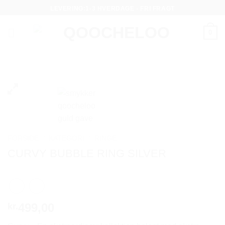
Fortsæt
LEVERING:1-3 HVERDAGE - FRI FRAGT
til
indhold
0
FORSIDE
/
KATEGORI
/
RINGE
CURVY BUBBLE RING SILVER
499,00
kr.