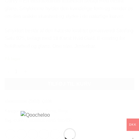
Curvy – En ekstraordinær kollektion belagt med ekstra
glans. Smykkerne hylder den kvindelige form og minder os
om den unikke skønhed og styrke i de naturlige kurver.
Smykket består af den højeste kvalitet genanvendt Sterling
Sølv 925, belagt med 18 Karat Hvid Guld. E-coating for
holdbarhed og glans. One size. Justerbar.
På lager
CURVY BUBBLE RING SILVER antal
TILFØJ TIL KURV
Varenummer (SKU):
Q108
Kategorier:
Kollektion
,
Curvy
,
Ringe
Tag:
CURVY BUBBLE RING SILVER
DKK