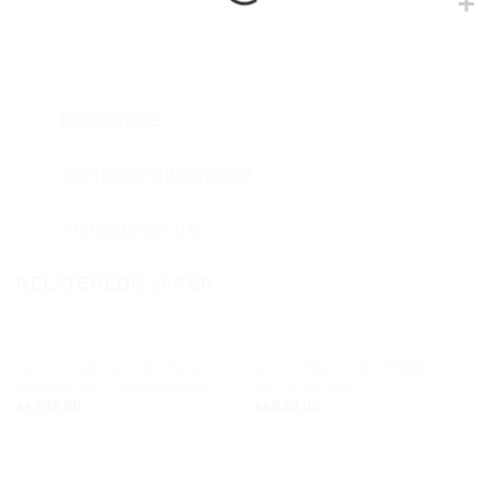
Beskrivelse
Yderligere information
Anmeldelser (0)
RELATEREDE VARER
GLOW CLASSIC CRYSTAL
QOOCHELOO BUTTERFLY
Add to
Add to
EARRINGS – CHAMPAGNE
CRYSTAL RING
wishlist
wishlist
kr.
799,00
kr.
899,00