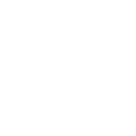
LSER
Q GIFT BOX
SMYKKE STANDARD
PLEJE ANBEFALING
FORS