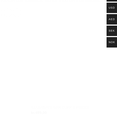
STUD CRYSTAL EARRINGS
,
DAZZLE STUD CRYSTAL ØRERINGE
USD
AED
SEK
NOK
ILLUMINATE EAR CUFF 2 PIECES
Add to
Add to
kr.
499,00
wishlist
wishlist