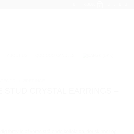
kr.
0,00
0
ABOUT US
QOO QOO CANDLES
ATEGORI
/
ØRERINGE
E STUD CRYSTAL EARRINGS –
ig fortrylle af vores strålende kollektion, der skinner og