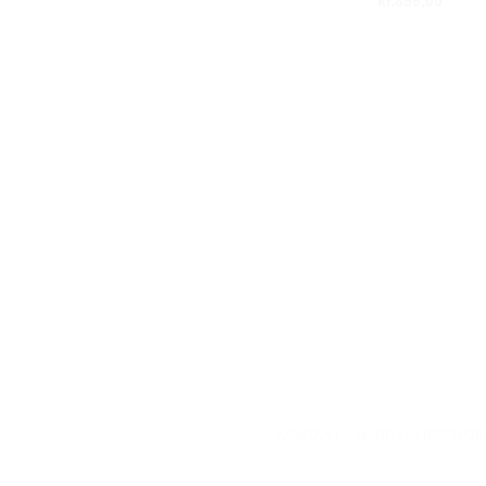
kr.
899,00
KONTAKT
HANDELSBETINGE