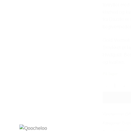
fortryller med
klarhed og kv
fra Dazzle er 
begivenheder.
Gold Vermeil
Smykket er la
Hvidguld. Bes
og kvalitet.
På lager
DAZZLE STUD 
Varenummer (S
Kategorier:
Butte