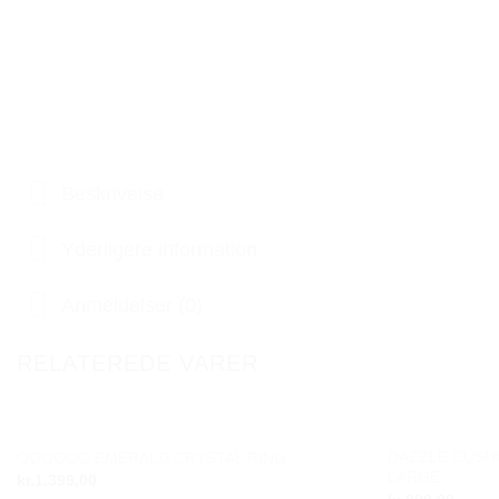
Beskrivelse
Yderligere information
Anmeldelser (0)
RELATEREDE VARER
DAZZLE CUSHI
QOOQOO EMERALD CRYSTAL RING
Add to
LARGE
kr.
1.399,00
wishlist