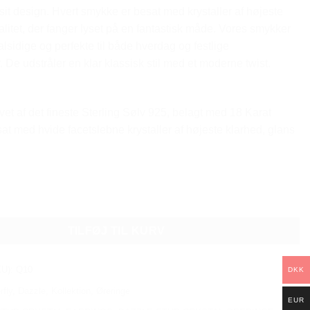
 sit design. Hvert smykke er besat med krystaller af højeste
alitet, der fanger lyset på en fantastisk måde. Vores smykker
alsidige og perfekte til både hverdag og festlige
 De udstråler en klar klassisk stil med et moderne twist.
vet af det fineste Sterling Sølv 925, belagt med 18 Karat
at med hvide facetslebne krystaller af højeste klarhed, glans
CRYSTAL EARRINGS - WHITE antal
TILFØJ TIL KURV
KU):
Q10
DKK
rfly
,
Dazzle
,
Kollektion
,
Øreringe
EUR