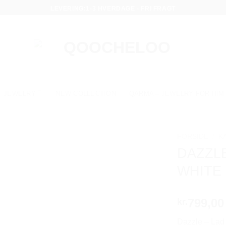
LEVERING:1-3 HVERDAGE - FRI FRAGT
JEWELRY
NEW COLLECTION
QARMA – JEWELRY FOR HIM
FORSIDE
/
K
DAZZL
WHITE
799,00
kr.
Dazzle – Lad d