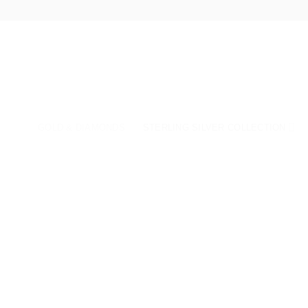
Fortsæt
til
indhold
GOLD & DIAMONDS
STERLING SILVER COLLECTION