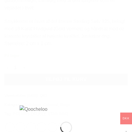
guddommelige, samtidig med at den fungerer som en
vejleder i livet.
Smykkerne er lavet af det fineste Sterling Sølv 925, belagt
med 18 Karat Hvidguld (Gold vermeil) og håndsat med de
klareste krystaller af højeste kvalitet. Justerbar ring.
Størrelse: 2 cm x 1 cm.
På lager
POLARIS DOUBLE STAR RING antal
TILFØJ TIL KURV
Varenummer (SKU):
Q43
Kategorier:
Kollektion
,
Celestial
,
Ringe
Tag:
POLARIS DOUBLE STAR RING
DKK