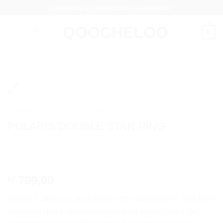
Fortsæt
LEVERING:1-3 HVERDAGE - FRI FRAGT
til
indhold
0
FORSIDE
/
KATEGORI
/
RINGE
POLARIS DOUBLE STAR RING
799,00
kr.
Polaris Collection, også kendt som Nordstjernen. Den lyser
klarest på den mørke nattehimmel og symboliserer det