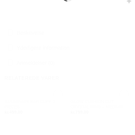
Beskrivelse
Yderligere information
Anmeldelser (0)
RELATEREDE VARER
ILLUMINATE EAR CUFF 2
GLOW CUSHION CUT
Add to
Add to
PIECES
CRYSTAL RING – MEDIUM
wishlist
wishlist
kr.
499,00
kr.
799,00