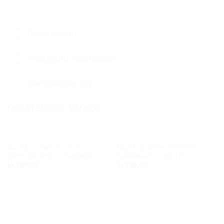
Beskrivelse
Yderligere information
Anmeldelser (0)
RELATEREDE VARER
GLOW CUSHION CUT
DAZZLE DROP CRYSTAL
Add to
Add to
CRYSTAL RING – MEDIUM
EARRINGS – WHITE
wishlist
wishlist
kr.
799,00
kr.
899,00