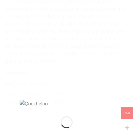
essensen af en magisk forvandling. Sommerfuglen
repræsenterer rejsen mod personlig vækst og forvandling.
En betagende kollektion inspireret af frihed, håb og
drømme. Hvert smykke er designet med omhu og fanger
sommerfuglens skønhed. Kollektionen er udsmykket med
facetslebne klare krystaller. Smykket er lavet af det fineste
genanvendt Sterling Sølv 925, belagt med 18 karat guld.
Håndsat med facetslebne krystaller af højeste klarhed,
glans og kvalitet. 1cmx1cm.
Ikke på lager
Varenummer (SKU):
Q24
Kategorier:
Butterfly
,
Kollektion
,
Øreringe
Tag:
BUTTERFLY STUD EARRINGS
DKK