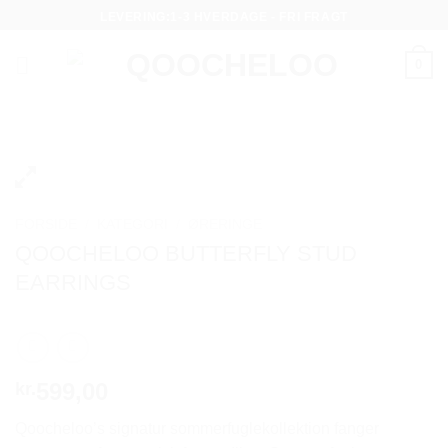
Fortsæt
LEVERING:1-3 HVERDAGE - FRI FRAGT
til
indhold
0
FORSIDE
/
KATEGORI
/
ØRERINGE
QOOCHELOO BUTTERFLY STUD
EARRINGS
599,00
kr.
Qoocheloo’s signatur sommerfuglekollektion fanger