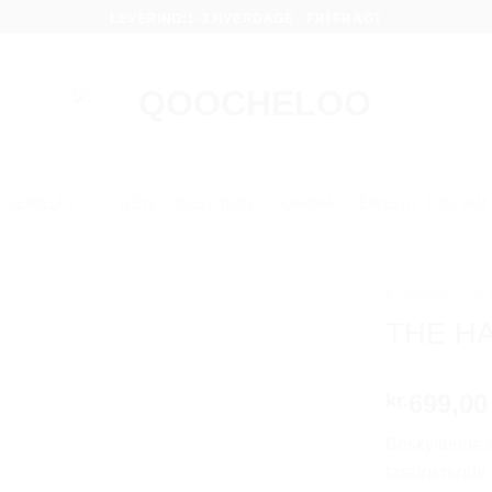
LEVERING:1-3 HVERDAGE - FRI FRAGT
JEWELRY
NEW COLLECTION
QARMA – JEWELRY FOR HIM
FORSIDE
/
K
THE H
699,00
kr.
Beskyttende s
fascinerende