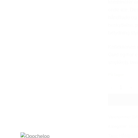
kombinerer e
onde øje. De
håndflade og 
beskyttelse, 
betydning styr
Kollektionen e
Guld og har en
smykkets læn
På lager
THE HAND MU
Varenummer (S
Kategorier:
Hals
Tags:
HÅND FL