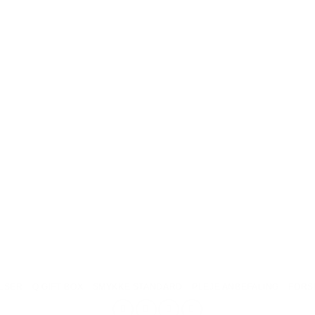
LSER
Q GIFT BOX
SMYKKE STANDARD
PLEJE ANBEFALING
FORS