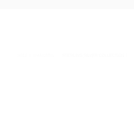
Fortsæt
til
indhold
GOLD & DIAMONDS
STERLING SILVER COLLECTION