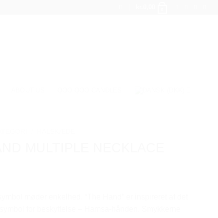
kr.
0,00
0
ABOUT US
QOO QOO CANDLES
ATEGORI
/
HALSKÆDE
AND MULTIPLE NECKLACE
ymbol møder enkelhed. “The Hand” er inspireret af det
 symbol for beskyttelse – Hamsa-hånden. Smykkerne