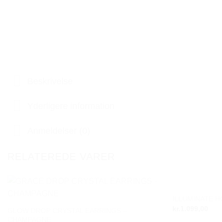
Beskrivelse
Yderligere information
Anmeldelser (0)
RELATEREDE VARER
ILLUMINATE 
Add to
kr.
1.099,00
wishlist
GLOW DROP CRYSTAL EARRINGS –
CHAMPAGNE