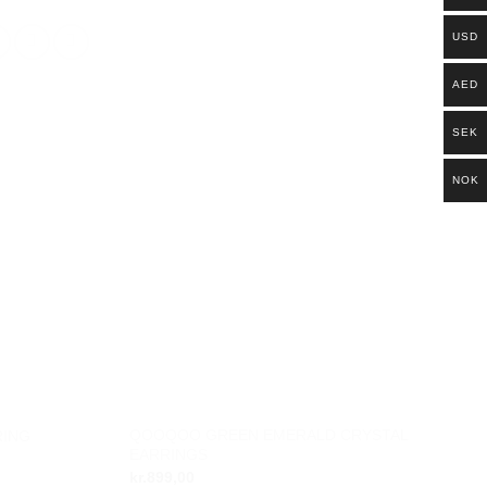
USD
AED
SEK
NOK
QOOQOO GREEN EMERALD CRYSTAL
RING
Add to
Add to
EARRINGS
wishlist
wishlist
kr.
899,00