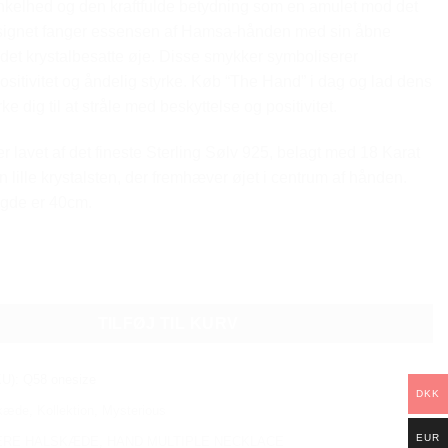
nkelhed og den kraftfulde betydning som en amulet mod det
signet fanger essensen af Hamsa-hånden med sin åbne
det krystalbesatte øje. Disse smykker symboliserer
positivitet og åndelig styrke. Køb “The Hand” i dag og lad dens
ke dig til at stråle med beskyttelse og positivitet.
r lavet af det fineste Sterling Sølv 925, belagt med 18 Karat
 lille krystalsten, der fremhæver øjet i centrum af hånden.
gde er 40cm.
LTIPLE NECKLACE antal
TILFØJ TIL KURV
KU):
Q58 onesize
DKK
kæde
,
Kollektion
,
Mysterious
EUR
ERE HALSKÆDE
,
HAND MULTIPLE NECKLACE