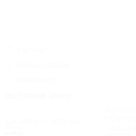
Beskrivelse
Yderligere information
Anmeldelser (0)
RELATEREDE VARER
GLOW CUSHION CUT CRYSTAL RING –
Add to
MEDIUM
wishlist
GLOW DROP C
kr.
799,00
CHAMPAGNE