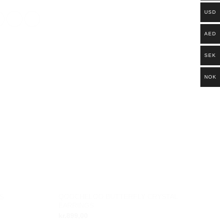
USD
AED
SEK
NOK
QOOCHELOO BUTTERFLY CRYSTAL
S
Add to
Add to
EARRINGS
wishlist
wishlist
kr.
899,00