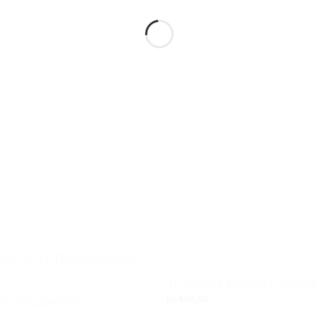
ILLUMINATE EAR CUFF 2 PIECE
Add to
kr.
499,00
wishlist
RYSTAL EARRINGS –