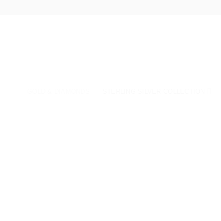
Fortsæt
til
indhold
GOLD & DIAMONDS
STERLING SILVER COLLECTION