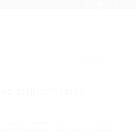
kr.
0,00
0
ABOUT US
QOO QOO CANDLES
ATEGORI
/
ØRERINGE
AND STUD EARRINGS
ymbol møder enkelhed. “The Hand” er inspireret af det
 symbol for beskyttelse – Hamsa-hånden. Smykkerne