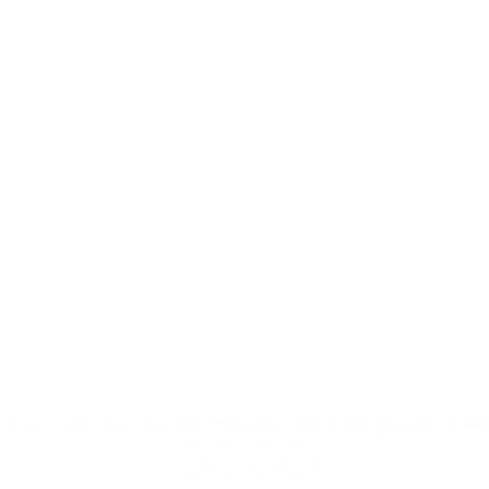
LSER
Q GIFT BOX
SMYKKE STANDARD
PLEJE ANBEFALING
FORS