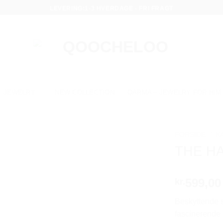
LEVERING:1-3 HVERDAGE - FRI FRAGT
JEWELRY
NEW COLLECTION
QARMA – JEWELRY FOR HIM
FORSIDE
/
K
THE H
599,00
kr.
Beskyttende s
fascinerende