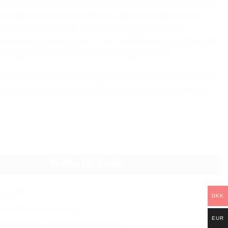
nkelhed og den kraftfulde betydning som en amulet mod det
signet fanger essensen af Hamsa-hånden med sin åbne
det krystalbesatte øje. Disse smykker symboliserer
positivitet og åndelig styrke. Køb “The Hand” i dag og lad dens
ke dig til at stråle med beskyttelse og positivitet.
r lavet af det fineste Sterling Sølv 925, belagt med 18 Karat
 lille krystalsten, der fremhæver øjet i centrum af hånden.
UD EARRINGS antal
TILFØJ TIL KURV
KU):
Q59
DKK
ktion
,
Mysterious
,
Øreringe
EUR
UD EARRINGS
,
HÅNDSTOP ØRERINGE