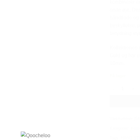
kombinerer e
onde øje. De
håndflade og 
beskyttelse, 
betydning styr
Kollektionen e
Guld og har en
10mm.
På lager
THE HAND ST
Varenummer (S
Kategorier:
Kolle
Tags:
HAND ST