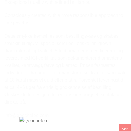
Exceptional quality with refined brilliance.
Consciously created with a more responsible approach to
fine jewelry.
Dette smykke fremstilles som bestillingsvare og skabes
særskilt til dig. Vi specialiserer os i etiske lab-grown
diamanter af topkvalitet. Alle diamanter er certificerede og
leveres med IGI-certifikat, som dokumenterer diamantens
kvalitet, karatvægt, farve og klarhed. Prisen fastsættes
individuelt afhængigt af diamantstørrelse, kvalitet samt valg
af 18 karat massivt guld eller platin. Forventet leveringstid
er ca. 4–6 uger fra endelig godkendelse af bestilling.
Ønskes dette design eller en prisforespørgsel, kontakt os
direkte på:
info@qoocheloo.com
DKK