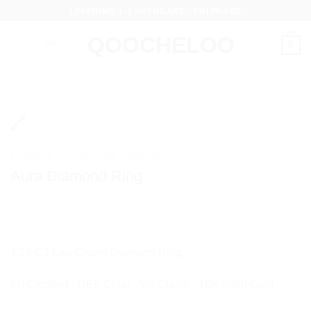
Fortsæt
LEVERING:1-3 HVERDAGE - FRI FRAGT
til
indhold
0
FORSIDE
/
KATEGORI
/
RINGE
Aura Diamond Ring
1.18 CT Lab-Grown Diamond Ring
IGI Certified · DEF Color · VS Clarity · 18K Solid Gold