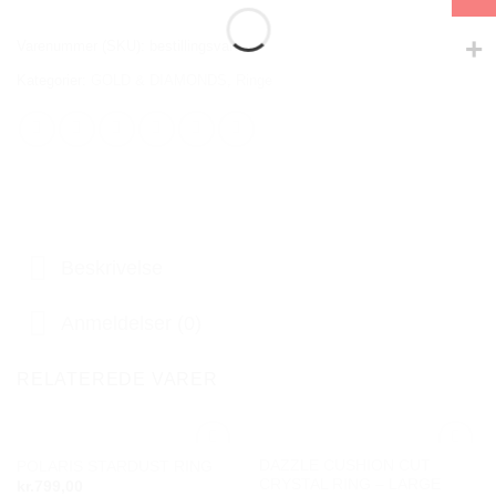
Varenummer (SKU):
bestillingsvare
Kategorier:
GOLD & DIAMONDS
,
Ringe
Beskrivelse
Anmeldelser (0)
RELATEREDE VARER
DAZZLE CUSHION CUT
POLARIS STARDUST RING
Add to
Add to
CRYSTAL RING – LARGE
kr.
799,00
wishlist
wishlist