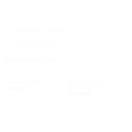
Yderligere information
Anmeldelser (0)
RELATEREDE VARER
ILLUMINATE HOOP
UNITE EARRINGS
Add to
Add to
EARRINGS
kr.
899,00
wishlist
wishlist
kr.
1.099,00