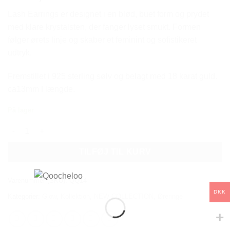
Lash Earrings er designet i en blød, buet form og prydet
med klare krystalsten, der fanger lyset smukt. Formen
følger ørets linje og skaber et feminint og sofistikeret
udtryk.
Fremstillet i 925 sterling sølv og belagt med 18 karat guld.
ca13mm I længde.
På lager
LASH EARRINGS antal
TILFØJ TIL KURV
Varenummer (SKU):
QQ14
DKK
Kategorier:
Glow
,
Kollektion
,
NEW COLLECTION
,
Øreringe