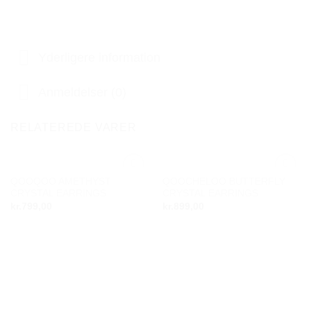
Yderligere information
Anmeldelser (0)
RELATEREDE VARER
QOOQOO AMETHYST
QOOCHELOO BUTTERFLY
Add to
Add to
CRYSTAL EARRINGS
CRYSTAL EARRINGS
wishlist
wishlist
kr.
799,00
kr.
899,00