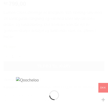
799,00
kr.
Lumen Cross Øreringe er designet i 925 sterling sølv med
18 karat guldbelægning og sat med klare krystalsten i
dråbe- og rundslibning. Det ikoniske kors får nyt liv
gennem skarpe detaljer og funklende sten. ca. 18mm i
højde
På lager
LUMEN CROSS EARRINGS antal
TILFØJ TIL KURV
Varenummer (SKU):
QQ15
Kategorier:
Kollektion
,
Mysterious
,
NEW COLLECTION
,
Øreringe
DKK