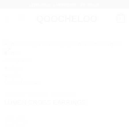
Fortsæt
LEVERING:1-3 HVERDAGE - FRI FRAGT
til
indhold
0
FORSIDE
/
KATEGORI
/
ØRERINGE
LUMEN CROSS EARRINGS