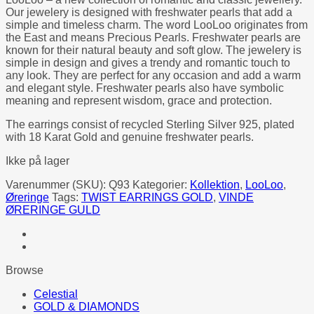
Our jewelery is designed with freshwater pearls that add a
simple and timeless charm.
The word LooLoo originates from
the East and means Precious Pearls.
Freshwater pearls are
known for their natural beauty and soft glow.
The jewelery is
simple in design and gives a trendy and romantic touch to
any look.
They are perfect for any occasion and add a warm
and elegant style.
Freshwater pearls also have symbolic
meaning and represent wisdom, grace and protection.
The earrings consist of recycled Sterling Silver 925, plated
with 18 Karat Gold and genuine freshwater pearls.
Ikke på lager
Varenummer (SKU):
Q93
Kategorier:
Kollektion
,
LooLoo
,
Øreringe
Tags:
TWIST EARRINGS GOLD
,
VINDE
ØRERINGE GULD
Browse
Celestial
GOLD & DIAMONDS