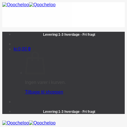
Fortsæt
til
indhold
Levering:1-3 hverdage - Fri fragt
kr.
0,00
0
Ingen varer i kurven.
Tilbage til shoppen
Levering:1-3 hverdage - Fri fragt