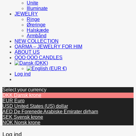
Unite
Illuminate
JEWELRY
Ringe
Øreringe
Halskæde
Armbånd
NEW COLLECTION
QARMA – JEWELRY FOR HIM
ABOUT US
QOO QOO CANDLES
Log ind
Select your currency
DKK
Dansk krone
EUR
Euro
USD
United States (US) dollar
AED
De Forenede Arabiske Emirater dirham
SEK
Svensk krone
NOK
Norsk krone
Log ind