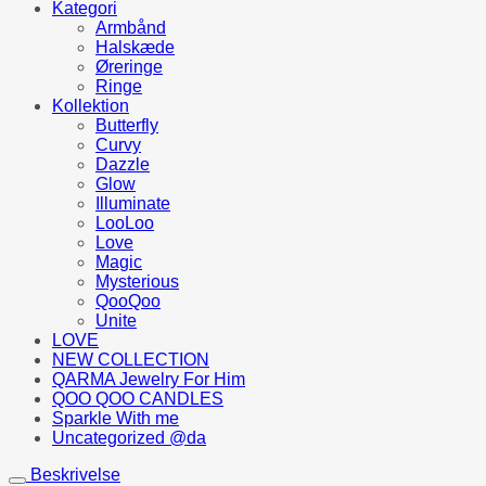
Kategori
Armbånd
Halskæde
Øreringe
Ringe
Kollektion
Butterfly
Curvy
Dazzle
Glow
Illuminate
LooLoo
Love
Magic
Mysterious
QooQoo
Unite
LOVE
NEW COLLECTION
QARMA Jewelry For Him
QOO QOO CANDLES
Sparkle With me
Uncategorized @da
Beskrivelse