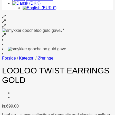
Forside
/
Kategori
/
Øreringe
LOOLOO TWIST EARRINGS
GOLD
kr.
699,00
LooLoo – a new collection of romantic and classic jewellery.