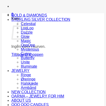
0
GOLD & DIAMONDS
Kurv
STERLING SILVER COLLECTION
Celestial
LooLoo
Dazzle
Glow
Magic
QooQoo
Ingen varer i kurven.
Mysterious
Curvy
Tilbage til shoppen
Butterfly
Unite
Illuminate
JEWELRY
Ringe
Øreringe
Halskæde
Armbånd
NEW COLLECTION
QARMA – JEWELRY FOR HIM
ABOUT US
QOO QOO CANDLES